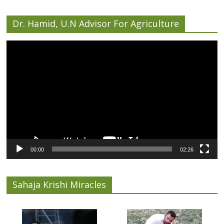
Dr. Hamid, U.N Advisor For Agriculture
Video
Player
00:00
02:26
Sahaja Krishi Miracles