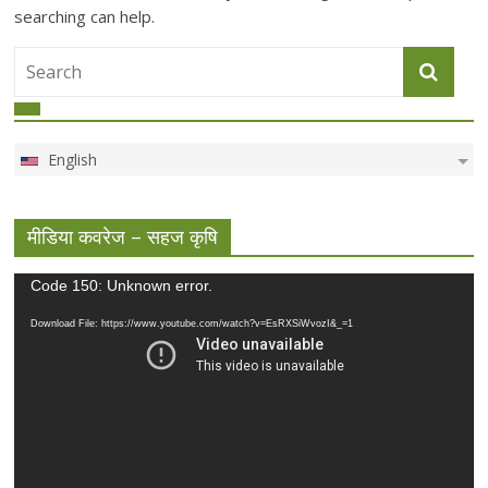
searching can help.
English
मीडिया कवरेज – सहज कृषि
Video
Code 150: Unknown error.
Player
Download File: https://www.youtube.com/watch?v=EsRXSiWvozI&_=1