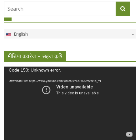
English
मीडिया कवरेज – सहज कृषि
Video
Code 150: Unknown error.
Player
Download File: https://www.youtube.com/watch?v=EsRXSiWvozI&_=1