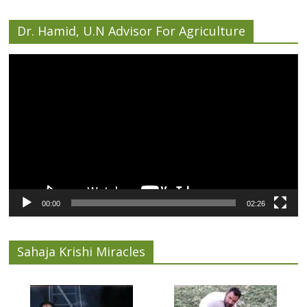
Dr. Hamid, U.N Advisor For Agriculture
Video
Player
00:00
02:26
Sahaja Krishi Miracles