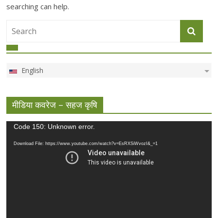
searching can help.
English
मीडिया कवरेज – सहज कृषि
Video
Code 150: Unknown error.
Player
Download File: https://www.youtube.com/watch?v=EsRXSiWvozI&_=1