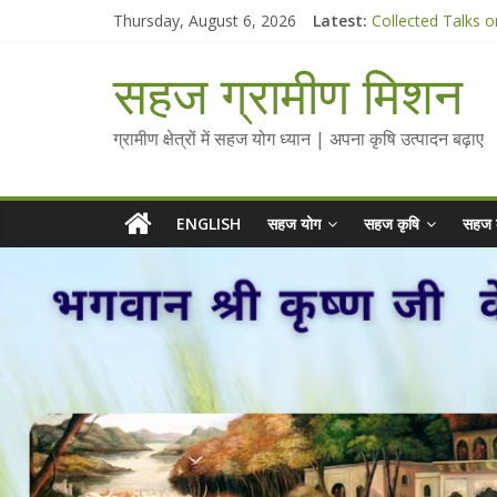
Skip
Thursday, August 6, 2026
Latest:
Collected Talks o
to
सहज कृषि प्रचार-प्रस
content
चैतन्यित जल pdf
सहज ग्रामीण मिशन
Standee Designs 
Chalo Gaon Ki Or
ग्रामीण क्षेत्रों में सहज योग ध्यान | अपना कृषि उत्पादन बढ़ाए
ENGLISH
सहज योग
सहज कृषि
सहज 