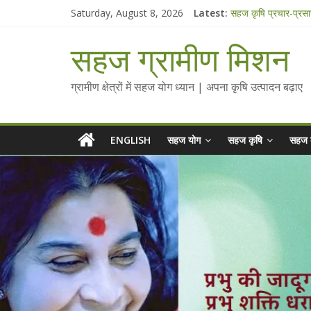
Skip
Saturday, August 8, 2026
Latest:
Collected Talks o
to
सहज कृषि प्रचार-प्रस
content
चैतन्यित जल pdf
सहज ग्रामीण मिशन
Standee Designs 
Chalo Gaon Ki Or
ग्रामीण क्षेत्रों में सहज योग ध्यान | अपना कृषि उत्पादन बढ़ाए
ENGLISH
सहज योग
सहज कृषि
सहज 