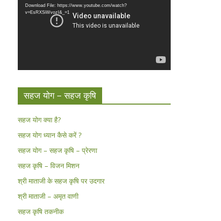
Download File: https://www.youtube.com/watch?
v=EsRXSiWvozI&_=1
सहज योग – सहज कृषि
सहज योग क्या है?
सहज योग ध्यान कैसे करें ?
सहज योग – सहज कृषि – प्रेरणा
सहज कृषि – विजन मिशन
श्री माताजी के सहज कृषि पर उदगार
श्री माताजी – अमृत वाणी
सहज कृषि तकनीक