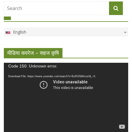
English
मीडिया कवरेज – सहज कृषि
Video
Code 150: Unknown error.
Player
Download File: https://www.youtube.com/watch?v=EsRXSiWvozI&_=1