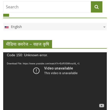
English
मीडिया कवरेज – सहज कृषि
Video
Code 150: Unknown error.
Player
Download File: https://www.youtube.com/watch?v=EsRXSiWvozI&_=1