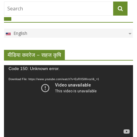
English
मीडिया कवरेज – सहज कृषि
Video
Code 150: Unknown error.
Player
Download File: https://www.youtube.com/watch?v=EsRXSiWvozI&_=1