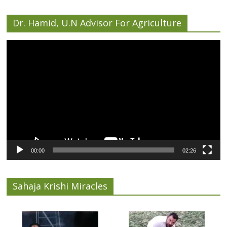
Dr. Hamid, U.N Advisor For Agriculture
Video
Player
00:00
02:26
Sahaja Krishi Miracles