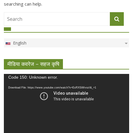
searching can help.
English
मीडिया कवरेज – सहज कृषि
Video
Code 150: Unknown error.
Player
Download File: https://www.youtube.com/watch?v=EsRXSiWvozI&_=1