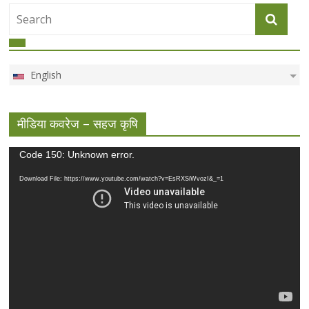
English
मीडिया कवरेज – सहज कृषि
Video
Code 150: Unknown error.
Player
Download File: https://www.youtube.com/watch?v=EsRXSiWvozI&_=1