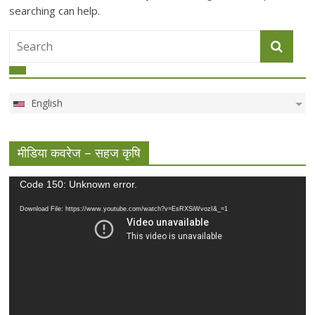
searching can help.
English
मीडिया कवरेज – सहज कृषि
Video
Code 150: Unknown error.
Player
Download File: https://www.youtube.com/watch?v=EsRXSiWvozI&_=1