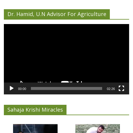
Dr. Hamid, U.N Advisor For Agriculture
Video
Player
00:00
02:26
Sahaja Krishi Miracles