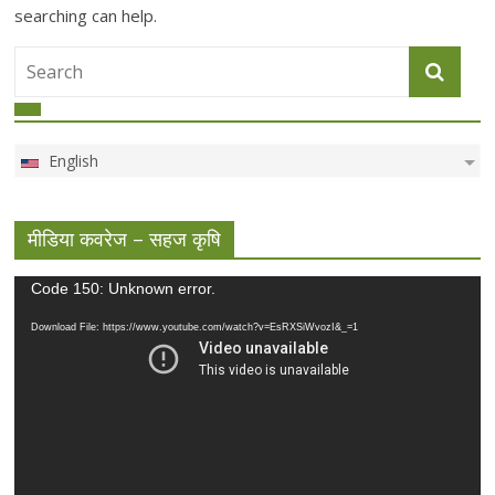
searching can help.
English
मीडिया कवरेज – सहज कृषि
Video
Code 150: Unknown error.
Player
Download File: https://www.youtube.com/watch?v=EsRXSiWvozI&_=1