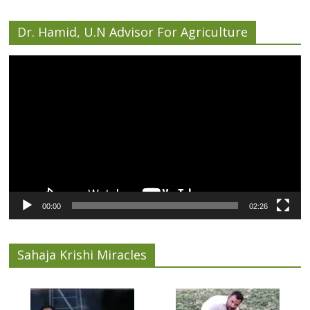
Dr. Hamid, U.N Advisor For Agriculture
Video
Player
00:00
02:26
Sahaja Krishi Miracles