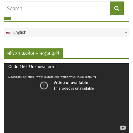
English
मीडिया कवरेज – सहज कृषि
Video
Code 150: Unknown error.
Player
Download File: https://www.youtube.com/watch?v=EsRXSiWvozI&_=1