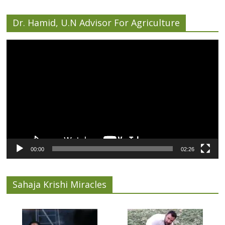
Dr. Hamid, U.N Advisor For Agriculture
Video
Player
00:00
02:26
Sahaja Krishi Miracles