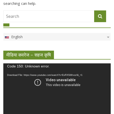
searching can help.
English
मीडिया कवरेज – सहज कृषि
Video
Code 150: Unknown error.
Player
Download File: https://www.youtube.com/watch?v=EsRXSiWvozI&_=1