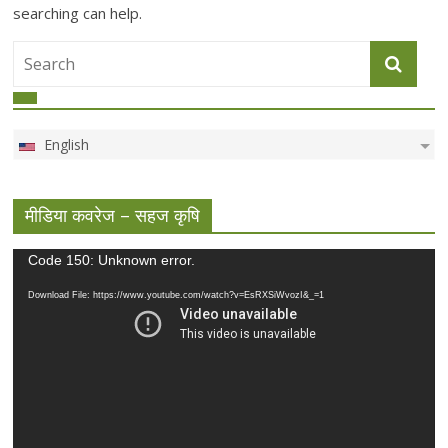
searching can help.
English
मीडिया कवरेज – सहज कृषि
Video
Code 150: Unknown error.
Player
Download File: https://www.youtube.com/watch?v=EsRXSiWvozI&_=1