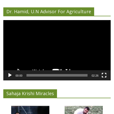
Dr. Hamid, U.N Advisor For Agriculture
Video
Player
00:00
02:26
Sahaja Krishi Miracles