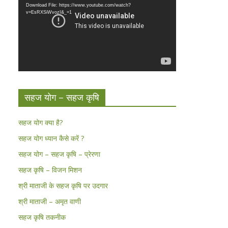
Download File: https://www.youtube.com/watch?
v=EsRXSiWvozI&_=1
सहज योग – सहज कृषि
सहज योग क्या है?
सहज योग ध्यान कैसे करें ?
सहज योग – सहज कृषि – प्रेरणा
सहज कृषि – विजन मिशन
श्री माताजी के सहज कृषि पर उदगार
श्री माताजी – अमृत वाणी
सहज कृषि तकनीक