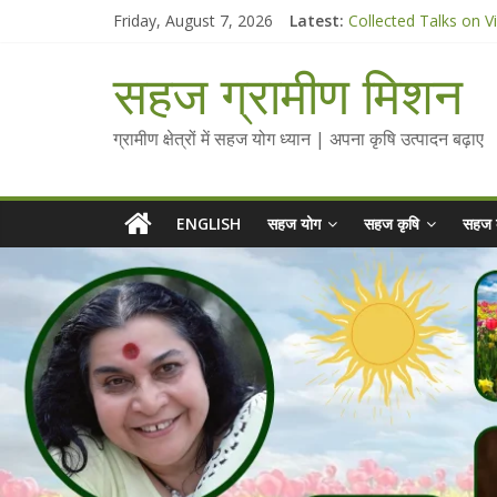
Skip
Friday, August 7, 2026
Latest:
Collected Talks on V
to
सहज कृषि प्रचार-प्रसार 
content
चैतन्यित जल pdf
सहज ग्रामीण मिशन
Standee Designs @ 2
Chalo Gaon Ki Or Ab
ग्रामीण क्षेत्रों में सहज योग ध्यान | अपना कृषि उत्पादन बढ़ाए
ENGLISH
सहज योग
सहज कृषि
सहज 