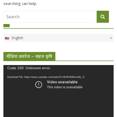
searching can help.
English
मीडिया कवरेज – सहज कृषि
Video
Code 150: Unknown error.
Player
Download File: https://www.youtube.com/watch?v=EsRXSiWvozI&_=1