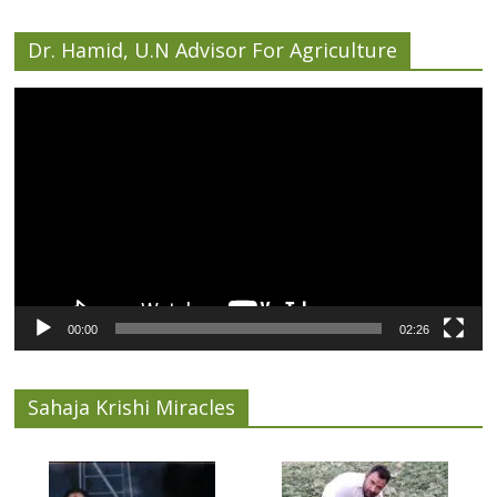
Dr. Hamid, U.N Advisor For Agriculture
Video
Player
00:00
02:26
Sahaja Krishi Miracles