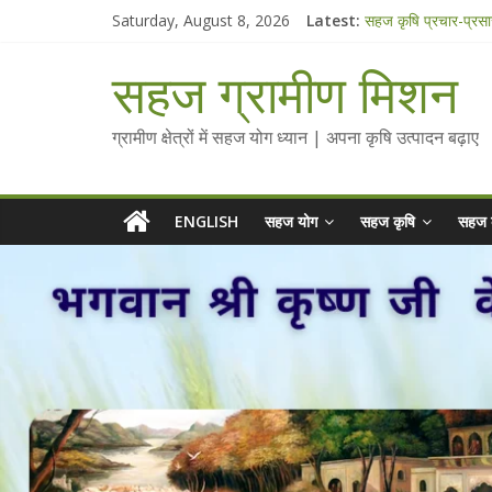
Skip
Saturday, August 8, 2026
Latest:
सहज कृषि प्रचार-प्रस
to
चैतन्यित जल pdf
content
Standee Designs 
सहज ग्रामीण मिशन
Chalo Gaon Ki Or
Collected Talks o
ग्रामीण क्षेत्रों में सहज योग ध्यान | अपना कृषि उत्पादन बढ़ाए
ENGLISH
सहज योग
सहज कृषि
सहज 