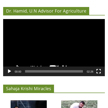
Dr. Hamid, U.N Advisor For Agriculture
Video
Player
00:00
02:26
Sahaja Krishi Miracles