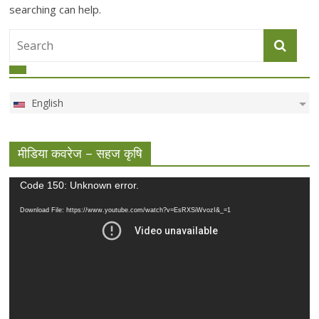
searching can help.
English
मीडिया कवरेज – सहज कृषि
Video
Code 150: Unknown error.
Player
Download File: https://www.youtube.com/watch?v=EsRXSiWvozI&_=1