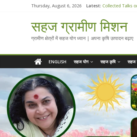
Chalo Gaon Ki Or
Skip
Thursday, August 6, 2026
Latest:
Collected Talks o
to
सहज कृषि प्रचार-प्रस
content
सहज ग्रामीण मिशन
चैतन्यित जल pdf
Standee Designs 
ग्रामीण क्षेत्रों में सहज योग ध्यान | अपना कृषि उत्पादन बढ़ाए
ENGLISH
सहज योग
सहज कृषि
सहज 