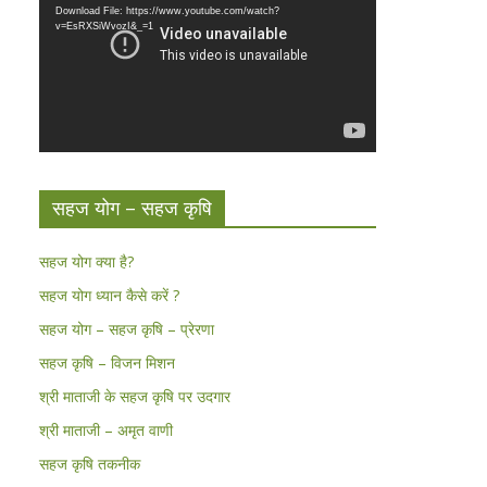
Download File: https://www.youtube.com/watch?
v=EsRXSiWvozI&_=1
सहज योग – सहज कृषि
सहज योग क्या है?
सहज योग ध्यान कैसे करें ?
सहज योग – सहज कृषि – प्रेरणा
सहज कृषि – विजन मिशन
श्री माताजी के सहज कृषि पर उदगार
श्री माताजी – अमृत वाणी
सहज कृषि तकनीक