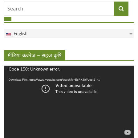
English
मीडिया कवरेज – सहज कृषि
Video
Code 150: Unknown error.
Player
Download File: https://www.youtube.com/watch?v=EsRXSiWvozI&_=1