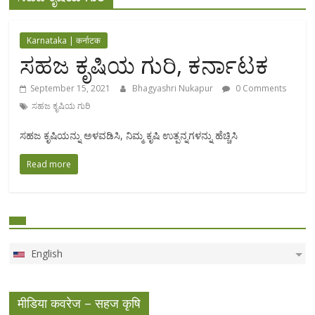
Karnataka | कर्नाटक
ಸಹಜ ಕೃಷಿಯ ಗುರಿ, ಕರ್ನಾಟಕ
September 15, 2021
Bhagyashri Nukapur
0 Comments
ಸಹಜ ಕೃಷಿಯ ಗುರಿ
ಸಹಜ ಕೃಷಿಯನ್ನು ಅಳವಡಿಸಿ, ನಿಮ್ಮ ಕೃಷಿ ಉತ್ಪನ್ನಗಳನ್ನು ಹೆಚ್ಚಿಸಿ
Read more
English
मीडिया कवरेज – सहज कृषि