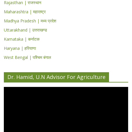
Rajasthan | राजस्थान
Maharashtra | महाराष्ट्र
Madhya Pradesh | मध्य प्रदेश
Uttarakhand | उत्तराखण्ड
Karnataka | कर्नाटक
Haryana | हरियाणा
West Bengal | पश्चिम बंगाल
Dr. Hamid, U.N Advisor For Agriculture
Video
Player