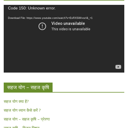
Video
Code 150: Unknown error.
Player
Download File: https://www.youtube.com/watch?v=EsRXSiWvozI&_=1
सहज योग – सहज कृषि
सहज योग क्या है?
सहज योग ध्यान कैसे करें ?
सहज योग – सहज कृषि – प्रेरणा
सहज कृषि – विजन मिशन