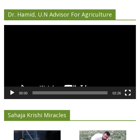
Dr. Hamid, U.N Advisor For Agriculture
Video
Player
00:00
02:26
Sahaja Krishi Miracles