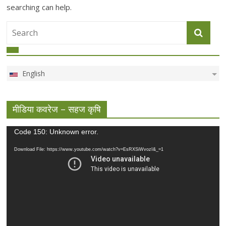
searching can help.
English
मीडिया कवरेज – सहज कृषि
Video
Code 150: Unknown error.
Player
Download File: https://www.youtube.com/watch?v=EsRXSiWvozI&_=1