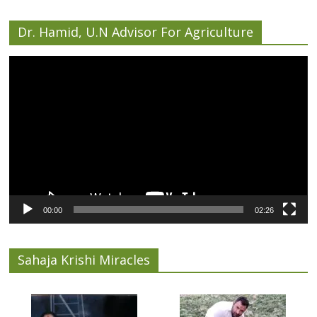
Dr. Hamid, U.N Advisor For Agriculture
Video
Player
00:00
02:26
Sahaja Krishi Miracles