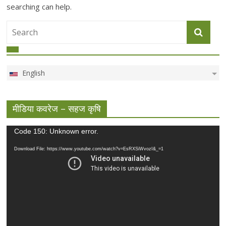
searching can help.
English
मीडिया कवरेज – सहज कृषि
Video
Code 150: Unknown error.
Player
Download File: https://www.youtube.com/watch?v=EsRXSiWvozI&_=1