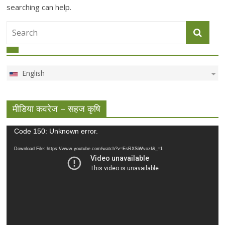
searching can help.
English
मीडिया कवरेज – सहज कृषि
Video
Code 150: Unknown error.
Player
Download File: https://www.youtube.com/watch?v=EsRXSiWvozI&_=1