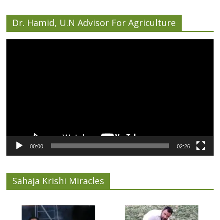
Dr. Hamid, U.N Advisor For Agriculture
Video
Player
00:00
02:26
Sahaja Krishi Miracles