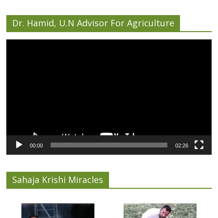
Dr. Hamid, U.N Advisor For Agriculture
Video
Player
00:00
02:26
Sahaja Krishi Miracles