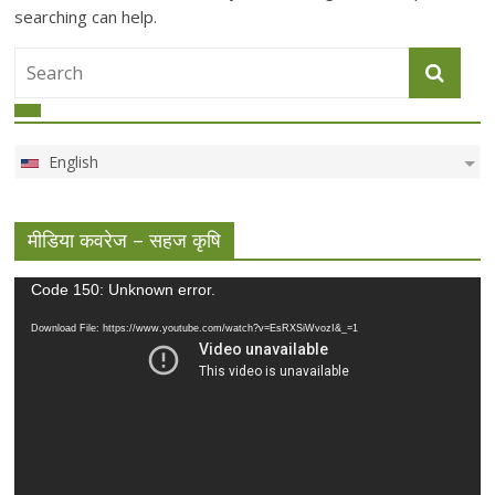
searching can help.
English
मीडिया कवरेज – सहज कृषि
Video
Code 150: Unknown error.
Player
Download File: https://www.youtube.com/watch?v=EsRXSiWvozI&_=1