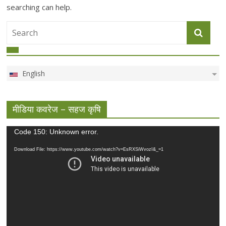
searching can help.
English
मीडिया कवरेज – सहज कृषि
Video
Code 150: Unknown error.
Player
Download File: https://www.youtube.com/watch?v=EsRXSiWvozI&_=1