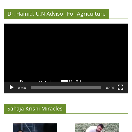
Dr. Hamid, U.N Advisor For Agriculture
Video
Player
00:00
02:26
Sahaja Krishi Miracles