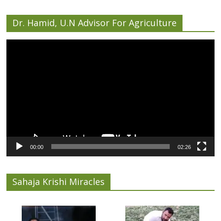
Dr. Hamid, U.N Advisor For Agriculture
Video
Player
00:00
02:26
Sahaja Krishi Miracles