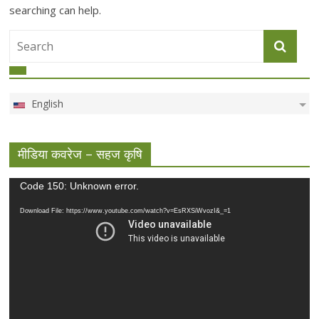
searching can help.
English
मीडिया कवरेज – सहज कृषि
Video
Code 150: Unknown error.
Player
Download File: https://www.youtube.com/watch?v=EsRXSiWvozI&_=1