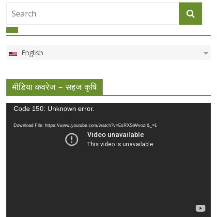
English
मीडिया कवरेज – सहज कृषि
Video
Code 150: Unknown error.
Player
Download File: https://www.youtube.com/watch?v=EsRXSiWvozI&_=1