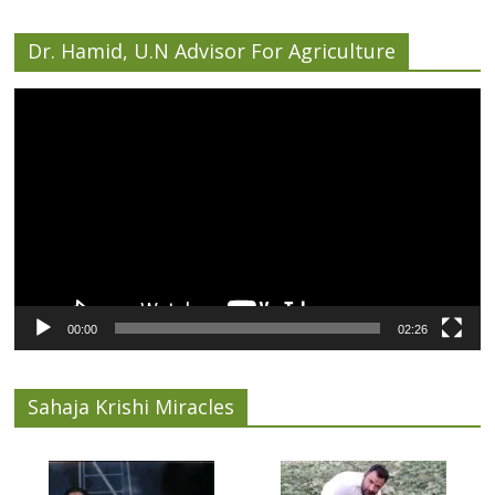
Dr. Hamid, U.N Advisor For Agriculture
Video
Player
00:00
02:26
Sahaja Krishi Miracles