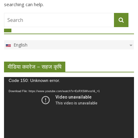
searching can help.
English
मीडिया कवरेज – सहज कृषि
Video
Code 150: Unknown error.
Player
Download File: https://www.youtube.com/watch?v=EsRXSiWvozI&_=1