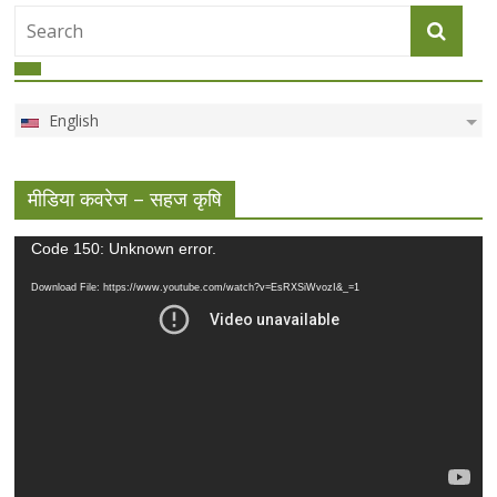
English
मीडिया कवरेज – सहज कृषि
Video
Code 150: Unknown error.
Player
Download File: https://www.youtube.com/watch?v=EsRXSiWvozI&_=1