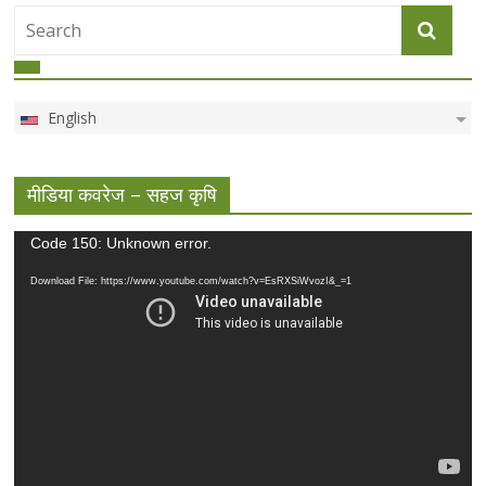
English
मीडिया कवरेज – सहज कृषि
Video
Code 150: Unknown error.
Player
Download File: https://www.youtube.com/watch?v=EsRXSiWvozI&_=1