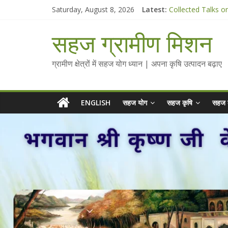
Skip
Saturday, August 8, 2026
Latest:
Collected Talks o
to
सहज कृषि प्रचार-प्रस
content
चैतन्यित जल pdf
सहज ग्रामीण मिशन
Standee Designs 
Chalo Gaon Ki Or
ग्रामीण क्षेत्रों में सहज योग ध्यान | अपना कृषि उत्पादन बढ़ाए
ENGLISH
सहज योग
सहज कृषि
सहज 