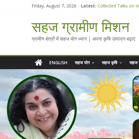
Skip
Friday, August 7, 2026
Latest:
Collected Talks on V
to
सहज कृषि प्रचार-प्रसार 
content
चैतन्यित जल pdf
सहज ग्रामीण मिशन
Standee Designs @ 2
Chalo Gaon Ki Or Ab
ग्रामीण क्षेत्रों में सहज योग ध्यान | अपना कृषि उत्पादन बढ़ाए
ENGLISH
सहज योग
सहज कृषि
सहज 