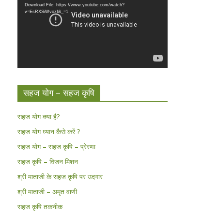
Download File: https://www.youtube.com/watch?
v=EsRXSiWvozI&_=1
सहज योग – सहज कृषि
सहज योग क्या है?
सहज योग ध्यान कैसे करें ?
सहज योग – सहज कृषि – प्रेरणा
सहज कृषि – विजन मिशन
श्री माताजी के सहज कृषि पर उदगार
श्री माताजी – अमृत वाणी
सहज कृषि तकनीक