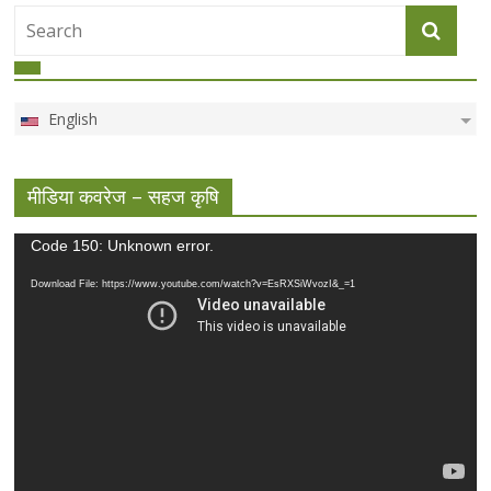
English
मीडिया कवरेज – सहज कृषि
Video
Code 150: Unknown error.
Player
Download File: https://www.youtube.com/watch?v=EsRXSiWvozI&_=1