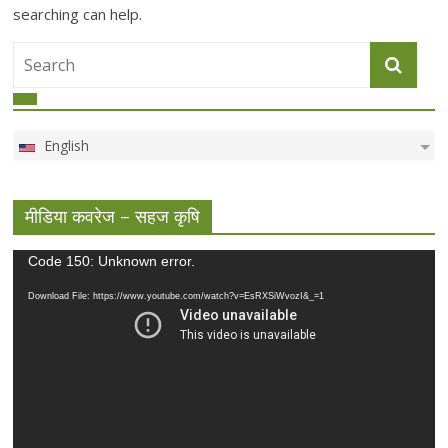
searching can help.
English
मीडिया कवरेज – सहज कृषि
Video
Code 150: Unknown error.
Player
Download File: https://www.youtube.com/watch?v=EsRXSiWvozI&_=1