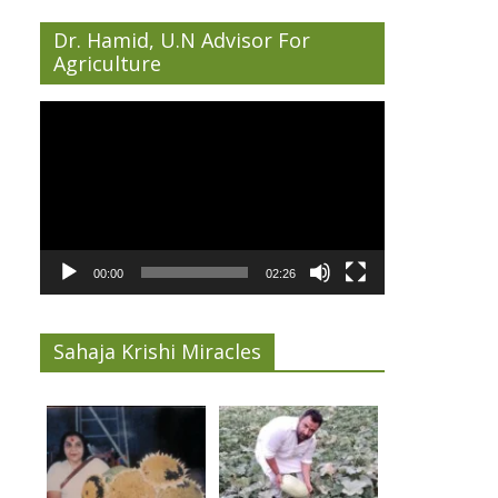
Dr. Hamid, U.N Advisor For
Agriculture
Video
Player
00:00
02:26
Sahaja Krishi Miracles