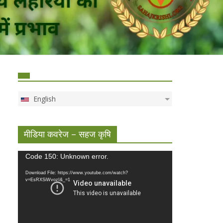
English
मीडिया कवरेज – सहज कृषि
Video
Code 150: Unknown error.
Player
Download File: https://www.youtube.com/watch?
v=EsRXSiWvozI&_=1