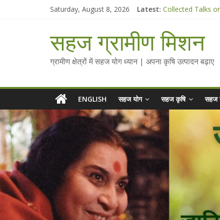
Skip
Saturday, August 8, 2026
Latest:
Collected Talks o
to
सहज कृषि प्रचार-प्रस
content
चैतन्यित जल pdf
सहज ग्रामीण मिशन
Standee Designs 
Chalo Gaon Ki Or
ग्रामीण क्षेत्रों में सहज योग ध्यान | अपना कृषि उत्पादन बढ़ाए
ENGLISH
सहज योग
सहज कृषि
सहज 