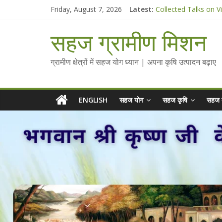
Skip
Friday, August 7, 2026
Latest:
Collected Talks on V
to
सहज कृषि प्रचार-प्रसार 
content
चैतन्यित जल pdf
सहज ग्रामीण मिशन
Standee Designs @ 2
Chalo Gaon Ki Or Ab
ग्रामीण क्षेत्रों में सहज योग ध्यान | अपना कृषि उत्पादन बढ़ाए
ENGLISH
सहज योग
सहज कृषि
सहज 