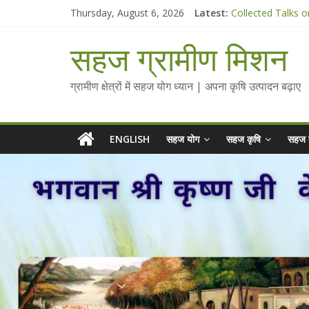
Skip
Thursday, August 6, 2026
Latest:
Collected Talks o
to
सहज कृषि प्रचार-प्रस
content
चैतन्यित जल pdf
सहज ग्रामीण मिशन
Standee Designs 
Chalo Gaon Ki Or
ग्रामीण क्षेत्रों में सहज योग ध्यान | अपना कृषि उत्पादन बढ़ाए
ENGLISH
सहज योग
सहज कृषि
सहज 