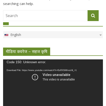
searching can help.
English
मीडिया कवरेज – सहज कृषि
Video
Code 150: Unknown error.
Player
Download File: https://www.youtube.com/watch?v=EsRXSiWvozI&_=1