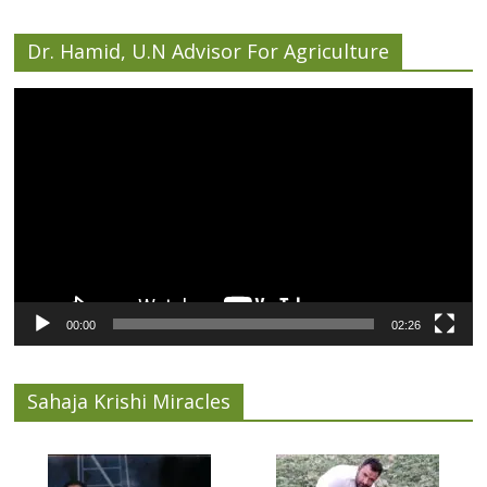
Dr. Hamid, U.N Advisor For Agriculture
Video
Player
00:00
02:26
Sahaja Krishi Miracles