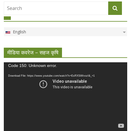
English
मीडिया कवरेज – सहज कृषि
Video
Code 150: Unknown error.
Player
Download File: https://www.youtube.com/watch?v=EsRXSiWvozI&_=1