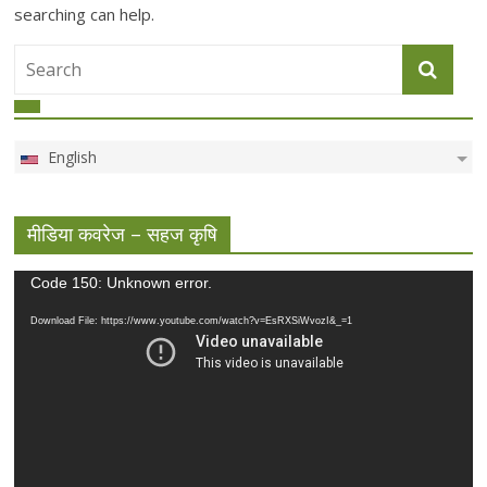
searching can help.
English
मीडिया कवरेज – सहज कृषि
Video
Code 150: Unknown error.
Player
Download File: https://www.youtube.com/watch?v=EsRXSiWvozI&_=1