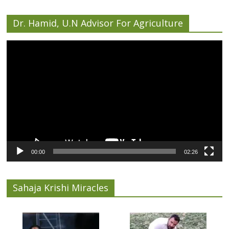
Dr. Hamid, U.N Advisor For Agriculture
Video
Player
00:00
02:26
Sahaja Krishi Miracles