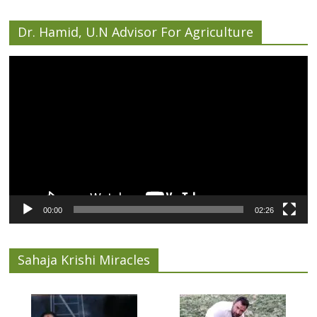
Dr. Hamid, U.N Advisor For Agriculture
Video
Player
00:00
02:26
Sahaja Krishi Miracles