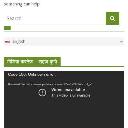
searching can help.
English
मीडिया कवरेज – सहज कृषि
Video
Code 150: Unknown error.
Player
Download File: https://www.youtube.com/watch?v=EsRXSiWvozI&_=1