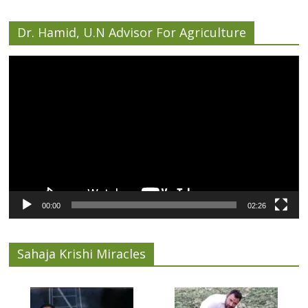
Dr. Hamid, U.N Advisor For Agriculture
Video
Player
00:00
02:26
Sahaja Krishi Miracles