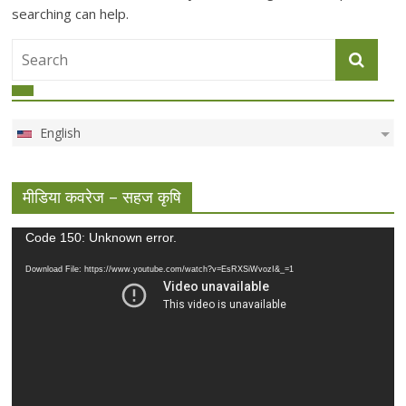
searching can help.
English
मीडिया कवरेज – सहज कृषि
Video
Code 150: Unknown error.
Player
Download File: https://www.youtube.com/watch?v=EsRXSiWvozI&_=1