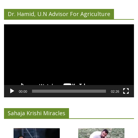
Dr. Hamid, U.N Advisor For Agriculture
Video
Player
00:00
02:26
Sahaja Krishi Miracles