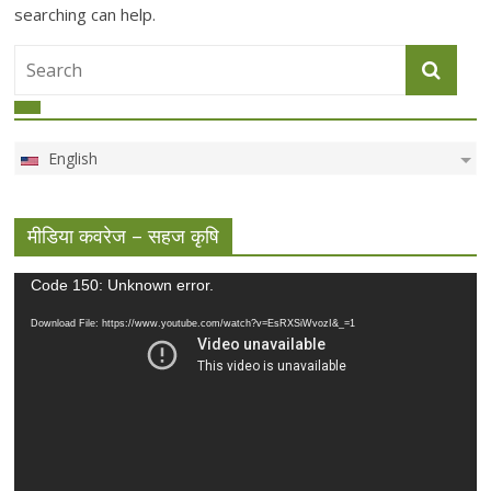
searching can help.
English
मीडिया कवरेज – सहज कृषि
Video
Code 150: Unknown error.
Player
Download File: https://www.youtube.com/watch?v=EsRXSiWvozI&_=1