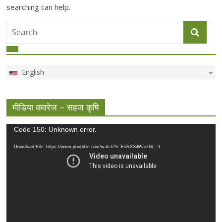
searching can help.
English
मीडिया कवरेज – सहज कृषि
Video
Code 150: Unknown error.
Player
Download File: https://www.youtube.com/watch?v=EsRXSiWvozI&_=1