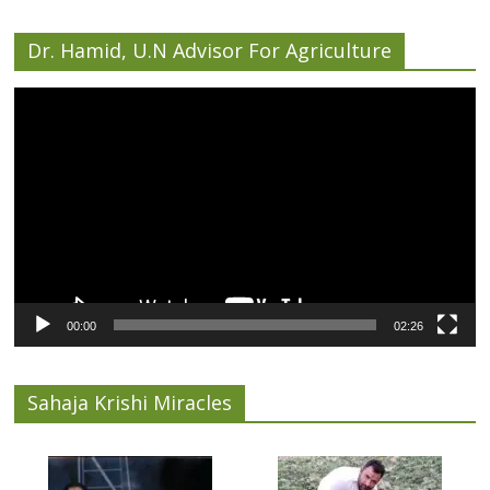
Dr. Hamid, U.N Advisor For Agriculture
Video
Player
00:00
02:26
Sahaja Krishi Miracles