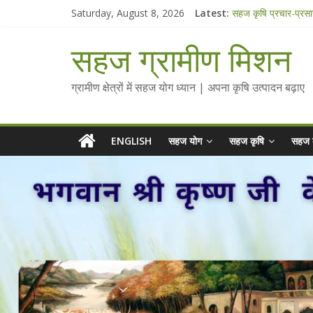
Skip
Saturday, August 8, 2026
Latest:
सहज कृषि प्रचार-प्रस
to
चैतन्यित जल pdf
content
Standee Designs 
सहज ग्रामीण मिशन
Chalo Gaon Ki Or
Collected Talks o
ग्रामीण क्षेत्रों में सहज योग ध्यान | अपना कृषि उत्पादन बढ़ाए
ENGLISH
सहज योग
सहज कृषि
सहज 