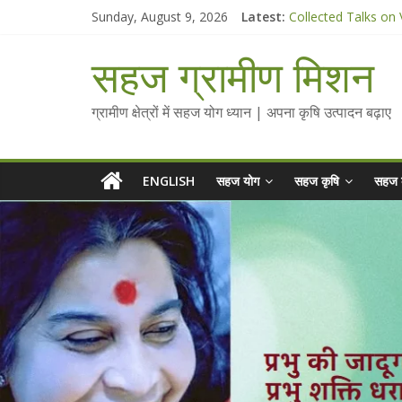
Skip
Sunday, August 9, 2026
Latest:
Collected Talks on
to
सहज कृषि प्रचार-प्रसार
content
चैतन्यित जल pdf
सहज ग्रामीण मिशन
Standee Designs @ 
Chalo Gaon Ki Or A
ग्रामीण क्षेत्रों में सहज योग ध्यान | अपना कृषि उत्पादन बढ़ाए
ENGLISH
सहज योग
सहज कृषि
सहज 