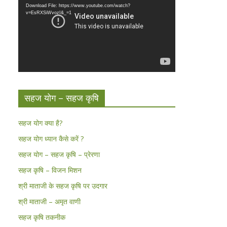
Download File: https://www.youtube.com/watch?
v=EsRXSiWvozI&_=1
सहज योग – सहज कृषि
सहज योग क्या है?
सहज योग ध्यान कैसे करें ?
सहज योग – सहज कृषि – प्रेरणा
सहज कृषि – विजन मिशन
श्री माताजी के सहज कृषि पर उदगार
श्री माताजी – अमृत वाणी
सहज कृषि तकनीक