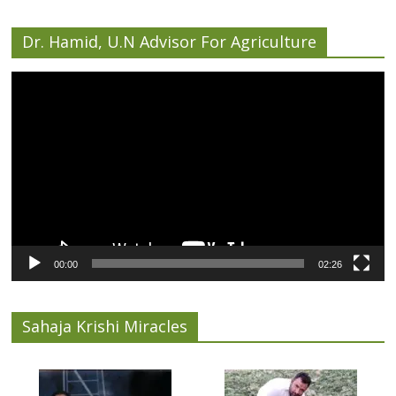
Dr. Hamid, U.N Advisor For Agriculture
Video
Player
00:00
02:26
Sahaja Krishi Miracles