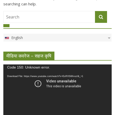
searching can help.
English
मीडिया कवरेज – सहज कृषि
Video
Code 150: Unknown error.
Player
Download File: https://www.youtube.com/watch?v=EsRXSiWvozI&_=1