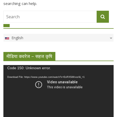
searching can help.
English
मीडिया कवरेज – सहज कृषि
Video
Code 150: Unknown error.
Player
Download File: https://www.youtube.com/watch?v=EsRXSiWvozI&_=1