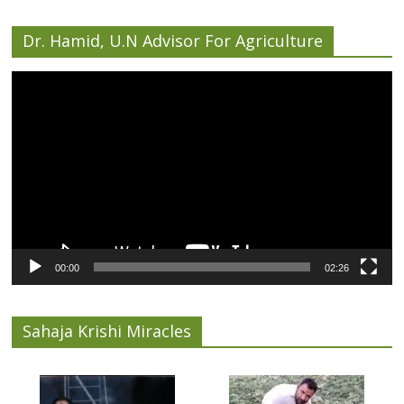
Dr. Hamid, U.N Advisor For Agriculture
Video
Player
00:00
02:26
Sahaja Krishi Miracles